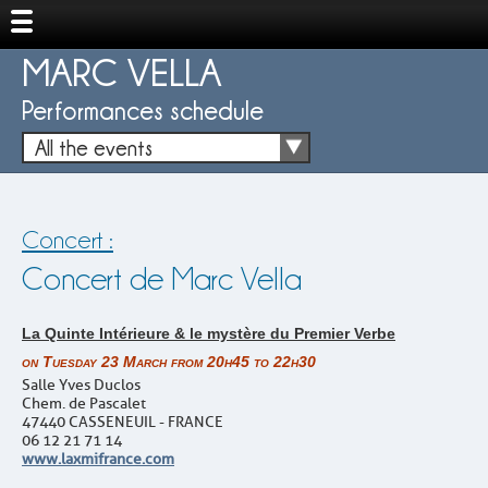
MARC VELLA
Performances schedule
All the events
Concert :
Concert de Marc Vella
La Quinte Intérieure & le mystère du Premier Verbe
on Tuesday 23 March from 20h45 to 22h30
Salle Yves Duclos
Chem. de Pascalet
47440 CASSENEUIL - FRANCE
06 12 21 71 14
www.laxmifrance.com