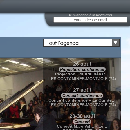
Je m'abonne à la newsletter
Tout l'agenda
26 août
Projection-conférence
Projection ENCIPAÏ débat…
LES CONTAMINES-MONTJOIE (74)
27 août
Concert-conférence
Concert conférence « La Quinte…
LES CONTAMINES-MONTJOIE (74)
28-30 août
Concert
Concert Marc Vella « Le…