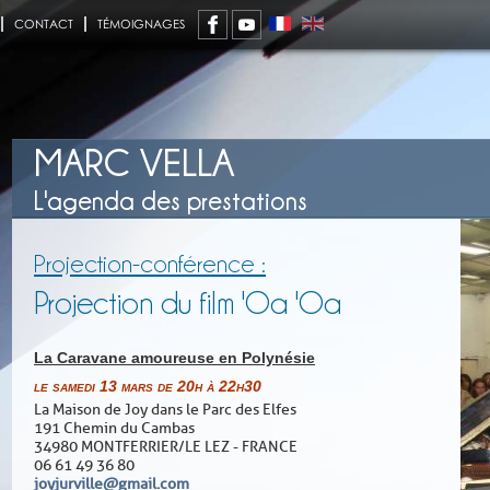
CONTACT
TÉMOIGNAGES
MARC VELLA
L'agenda des prestations
Projection-conférence :
Projection du film 'Oa 'Oa
La Caravane amoureuse en Polynésie
le samedi 13 mars de 20h à 22h30
La Maison de Joy dans le Parc des Elfes
191 Chemin du Cambas
34980 MONTFERRIER/LE LEZ - FRANCE
06 61 49 36 80
joyjurville@gmail.com