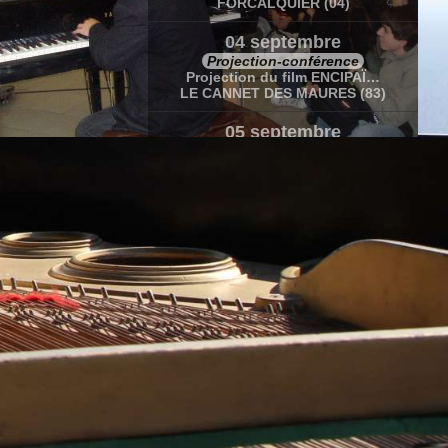
FORCALQUIER (04)
04 septembre
Projection-conférence
Projection du film ENCIPAÏ…
LE CANNET DES MAURES (83)
05 septembre
Concert-conférence
Récital de Marc Vella
LE CANNET DES MAURES (83)
05-06 septembre
Stage
Rendre belles les fausses notes de…
LE CANNET DES MAURES (83)
12 septembre
Concert lectures et photographies
Soif de vie « Théâtre et impros…
VENDEUVRE (86)
20 sept.-10 oct.
Caravane Amoureuse
Caravane amoureuse en Polynésie…