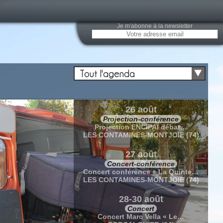
Je m'abonne à la newsletter
Tout l'agenda
26 août
Projection-conférence
Projection ENCIPAÏ débat…
LES CONTAMINES-MONTJOIE (74)
27 août
Concert-conférence
Concert conférence « La Quinte…
LES CONTAMINES-MONTJOIE (74)
28-30 août
Concert
Concert Marc Vella « Le…