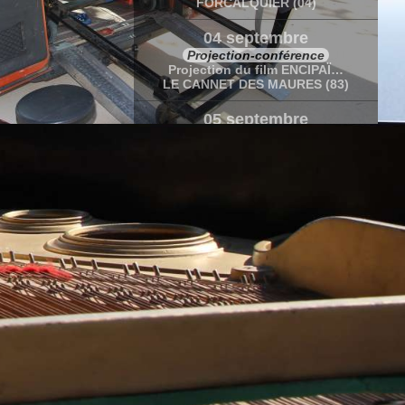
FORCALQUIER (04)
04 septembre
Projection-conférence
Projection du film ENCIPAÏ…
LE CANNET DES MAURES (83)
05 septembre
Concert-conférence
Récital de Marc Vella
LE CANNET DES MAURES (83)
05-06 septembre
Stage
Rendre belles les fausses notes de…
LE CANNET DES MAURES (83)
12 septembre
Concert lectures et photographies
Soif de vie « Théâtre et impros…
VENDEUVRE (86)
20 sept.-10 oct.
Caravane Amoureuse
Caravane amoureuse en Polynésie…