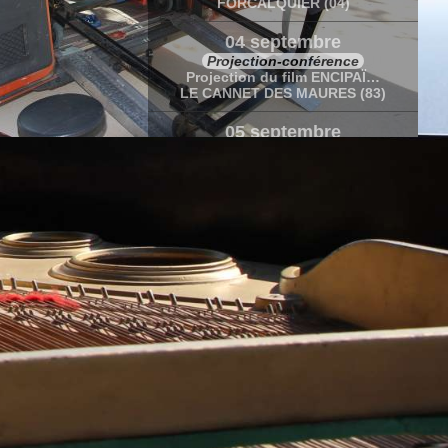
FORCALQUIER (04)
04 septembre
Projection-conférence
Projection du film ENCIPAÏ…
LE CANNET DES MAURES (83)
05 septembre
Concert-conférence
Récital de Marc Vella
LE CANNET DES MAURES (83)
05-06 septembre
Stage
Rendre belles les fausses notes de…
LE CANNET DES MAURES (83)
12 septembre
Concert lectures et photographies
Soif de vie « Théâtre et impros…
VENDEUVRE (86)
20 sept.-10 oct.
Caravane Amoureuse
Caravane amoureuse en Polynésie…