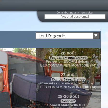
Je m'abonne à la newsletter
Tout l'agenda
26 août
Projection-conférence
Projection ENCIPAÏ débat…
LES CONTAMINES-MONTJOIE (74)
27 août
Concert-conférence
Concert conférence « La Quinte…
LES CONTAMINES-MONTJOIE (74)
28-30 août
Concert
Concert Marc Vella « Le…