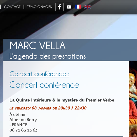
CONTACT
TÉMOIGNAGES
MARC VELLA
L'agenda des prestations
Concert-conférence :
Concert conférence
La Quinte Intérieure & le mystère du Premier Verbe
le vendredi 08 janvier de 20h30 à 22h30
À définir
Allier ou Berry
- FRANCE
06 71 63 13 63