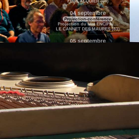
FORCALQUIER (04)
04 septembre
Projection-conférence
Projection du film ENCIPAÏ…
LE CANNET DES MAURES (83)
05 septembre
Concert-conférence
Récital de Marc Vella
LE CANNET DES MAURES (83)
05-06 septembre
Stage
Rendre belles les fausses notes de…
LE CANNET DES MAURES (83)
12 septembre
Concert lectures et photographies
Soif de vie « Théâtre et impros…
VENDEUVRE (86)
20 sept.-10 oct.
Caravane Amoureuse
Caravane amoureuse en Polynésie…