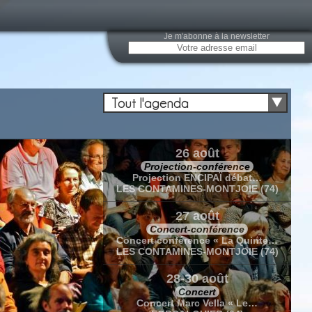
Je m'abonne à la newsletter
Tout l'agenda
26 août
Projection-conférence
Projection ENCIPAÏ débat…
LES CONTAMINES-MONTJOIE (74)
27 août
Concert-conférence
Concert conférence « La Quinte…
LES CONTAMINES-MONTJOIE (74)
28-30 août
Concert
Concert Marc Vella « Le…