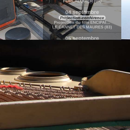
FORCALQUIER (04)
04 septembre
Projection-conférence
Projection du film ENCIPAÏ…
LE CANNET DES MAURES (83)
05 septembre
Concert-conférence
Récital de Marc Vella
LE CANNET DES MAURES (83)
05-06 septembre
Stage
Rendre belles les fausses notes de…
LE CANNET DES MAURES (83)
20 sept.-10 oct.
Caravane Amoureuse
Caravane amoureuse en Polynésie…
27 novembre
Concert
Concert
« L'Âme Or »