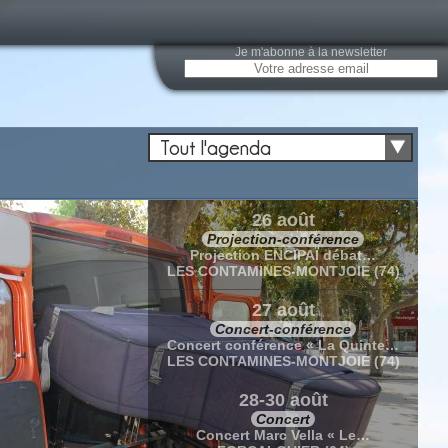
Je m'abonne à la newsletter
Tout l'agenda
26 août
Projection-conférence
Projection ENCIPAÏ débat…
LES CONTAMINES-MONTJOIE (74)
27 août
Concert-conférence
Concert conférence « La Quinte…
LES CONTAMINES-MONTJOIE (74)
28-30 août
Concert
Concert Marc Vella « Le…