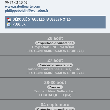
06 71 63 13 63
www.isabellejarle.com
philippeboidin@wanadoo.fr
DÉROULÉ STAGE LES FAUSSES NOTES
PUBLIER
26 août
Projection-conférence
Projection ENCIPAÏ débat…
LES CONTAMINES-MONTJOIE (74)
27 août
Concert-conférence
Concert conférence « La Quinte…
LES CONTAMINES-MONTJOIE (74)
28-30 août
Concert
Concert Marc Vella « Le…
FORCALQUIER (04)
04 septembre
Projection-conférence