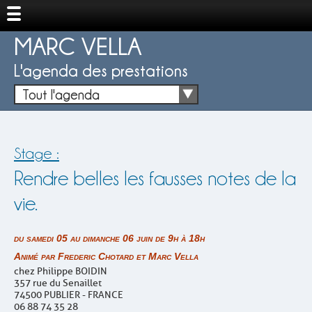
MARC VELLA
L'agenda des prestations
Tout l'agenda
Stage :
Rendre belles les fausses notes de la
vie.
du samedi 05 au dimanche 06 juin de 9h à 18h
Animé par Frederic Chotard et Marc Vella
chez Philippe BOIDIN
357 rue du Senaillet
74500 PUBLIER - FRANCE
06 88 74 35 28