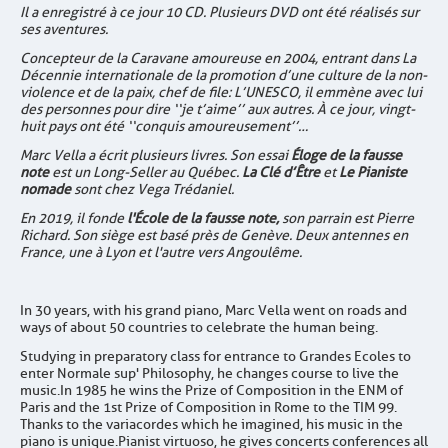
Il a enregistré à ce jour 10 CD. Plusieurs DVD ont été réalisés sur
ses aventures.
Concepteur de la Caravane amoureuse en 2004, entrant dans La
Décennie internationale de la promotion d’une culture de la non-
violence et de la paix, chef de file : L’UNESCO, il emmène avec lui
des personnes pour dire ‘‘je t’aime’’ aux autres. À ce jour, vingt-
huit pays ont été ‘‘conquis amoureusement’’…
Marc Vella a écrit plusieurs livres. Son essai
Éloge de la fausse
note
est un Long-Seller au Québec.
La Clé d’Être
et
Le Pianiste
nomade
sont chez Vega Trédaniel.
En 2019, il fonde
l'École de la fausse note,
son parrain est Pierre
Richard. Son siège est basé près de Genève. Deux antennes en
France, une à Lyon et l'autre vers Angoulême.
In 30 years, with his grand piano, Marc Vella went on roads and
ways of about 50 countries to celebrate the human being.
Studying in preparatory class for entrance to Grandes Ecoles to
enter Normale sup' Philosophy, he changes course to live the
music. In 1985 he wins the Prize of Composition in the ENM of
Paris and the 1st Prize of Composition in Rome to the TIM 99.
Thanks to the variacordes which he imagined, his music in the
piano is unique. Pianist virtuoso, he gives concerts conferences all